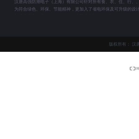
汉唐高强防潮电子（上海）有限公司针对所有食、衣、住、行、
为符合绿色、环保、节能精神，更加入了省电环保及可升级的设
制造产品上，我们运用多年的微电脑防潮柜、干燥柜、、、的研发
用心打造出数台优良品质的电子防潮柜、干燥柜、、、等产品。适
湾省的气候形态所设计而成，其效果十分符合国人目前珍藏物品
“美阳”不仅提升优质的生活质量，并可满足每件珍藏对”防潮”的
版权所有：
汉
更易引起健康问题。所以重视潮害，采取合适的预防措施，将可
美阳系列微电脑防潮柜产品具有以下特点:
1.效果好：美阳微电脑防潮柜除湿主机采耐用，节能的防潮除湿
2.安全：美阳微电脑防潮柜所有除湿主机皆通过CE欧洲安规认证
3.无耗材：美阳微电脑防潮柜采用欧洲进口分子材料，不需购买
4.安静：美阳微电脑防潮柜使用无噪音，无磁害，抗干扰，不需