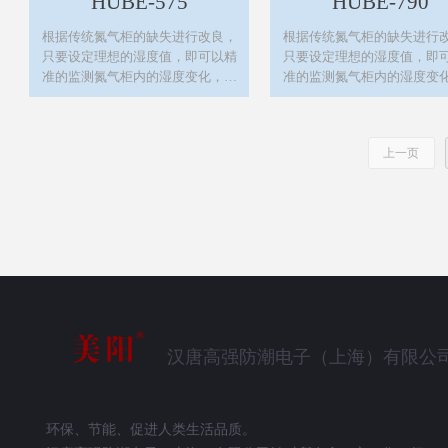
HUBE-575
HUBE-790
根据传统氮气柜的缺失进行改良，
根据传统氮气柜的缺失进行
只要设定理想的湿度值，即可以精
只要设定理想的湿度值，即
准的监测氮气柜内的湿度变化，自
准的监测氮气柜内的湿度变
动控制氮气的填充，进而达到有效
动控制氮气的填充，进而达
的节约能源及良好的防氧化效果。
的节约能源及良好的防氧化
上一页
汉唐高强防潮电子（上海）有限公
环保、节能、促进人类生活品质。