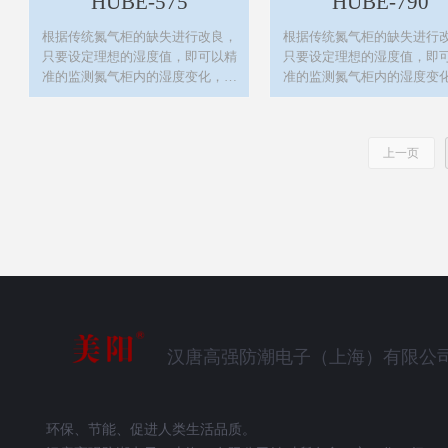
HUBE-575
HUBE-790
根据传统氮气柜的缺失进行改良，
根据传统氮气柜的缺失进行
只要设定理想的湿度值，即可以精
只要设定理想的湿度值，即
准的监测氮气柜内的湿度变化，自
准的监测氮气柜内的湿度变
动控制氮气的填充，进而达到有效
动控制氮气的填充，进而达
的节约能源及良好的防氧化效果。
的节约能源及良好的防氧化
上一页
汉唐高强防潮电子（上海）有限公
环保、节能、促进人类生活品质。