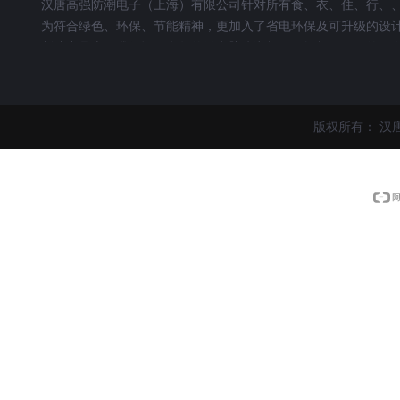
汉唐高强防潮电子（上海）有限公司针对所有食、衣、住、行、
为符合绿色、环保、节能精神，更加入了省电环保及可升级的设
制造产品上，我们运用多年的微电脑防潮柜、干燥柜、、、的研发
用心打造出数台优良品质的电子防潮柜、干燥柜、、、等产品。适
湾省的气候形态所设计而成，其效果十分符合国人目前珍藏物品
“美阳”不仅提升优质的生活质量，并可满足每件珍藏对”防潮”的
版权所有：
汉
更易引起健康问题。所以重视潮害，采取合适的预防措施，将可
美阳系列微电脑防潮柜产品具有以下特点:
1.效果好：美阳微电脑防潮柜除湿主机采耐用，节能的防潮除湿
2.安全：美阳微电脑防潮柜所有除湿主机皆通过CE欧洲安规认证
3.无耗材：美阳微电脑防潮柜采用欧洲进口分子材料，不需购买
4.安静：美阳微电脑防潮柜使用无噪音，无磁害，抗干扰，不需