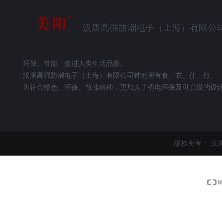
汉唐高强防潮电子（上海）有限公
环保、节能、促进人类生活品质。
汉唐高强防潮电子（上海）有限公司针对所有食、衣、住、行、
为符合绿色、环保、节能精神，更加入了省电环保及可升级的设
制造产品上，我们运用多年的微电脑防潮柜、干燥柜、、、的研发
用心打造出数台优良品质的电子防潮柜、干燥柜、、、等产品。适
湾省的气候形态所设计而成，其效果十分符合国人目前珍藏物品
“美阳”不仅提升优质的生活质量，并可满足每件珍藏对”防潮”的
版权所有：
汉
更易引起健康问题。所以重视潮害，采取合适的预防措施，将可
美阳系列微电脑防潮柜产品具有以下特点:
1.效果好：美阳微电脑防潮柜除湿主机采耐用，节能的防潮除湿
2.安全：美阳微电脑防潮柜所有除湿主机皆通过CE欧洲安规认证
3.无耗材：美阳微电脑防潮柜采用欧洲进口分子材料，不需购买